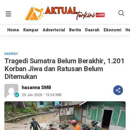
Home
Home
Kampar
Kampar
Advertorial
Advertorial
Berita
Berita
Daerah
Daerah
Ekonomi
Ekonomi
He
He
DAERAH
Tragedi Sumatra Belum Berakhir, 1.201
Korban Jiwa dan Ratusan Belum
Ditemukan
hasanna SMB
25 Jan 2026 - 13:34 WIB