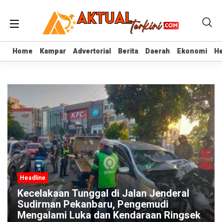
Home
Home
Kampar
Kampar
Advertorial
Advertorial
Berita
Berita
Daerah
Daerah
Ekonomi
Ekonomi
He
He
Headline
n Jenderal
Rapat Banggar DPRD Riau Mem
emudi
Pimpinan Dewan dan Anggota N
aan Ringsek
Baku Hantam