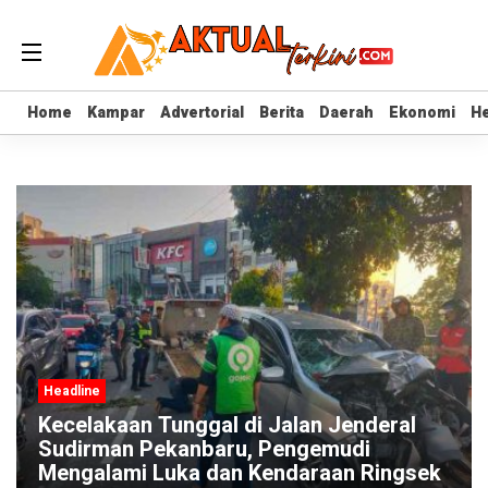
Home
Home
Kampar
Kampar
Advertorial
Advertorial
Berita
Berita
Daerah
Daerah
Ekonomi
Ekonomi
He
He
Headline
Hea
Kecelakaan Tunggal di Jalan Jenderal
Ra
Sudirman Pekanbaru, Pengemudi
Pi
Mengalami Luka dan Kendaraan Ringsek
Ba