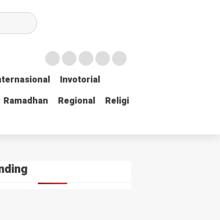
nternasional
nternasional
Invotorial
Invotorial
Ramadhan
Ramadhan
Regional
Regional
Religi
Religi
nding