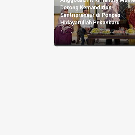
Anggota DPR RI Hendry Munie
Dorong Kemandirian
Santripreneur di Ponpes
Hidayatullah Pekanbaru
2 hari yang lalu
nbaru, Minibus