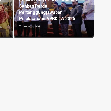
f
Pemkot dan DPRD Pekanbaru
Sahkan Perda
Pertanggungjawaban
Pelaksanaan APBD TA 2025
2 hari yang lalu
HEADLI
Kecel
Tabra
2 hari y
HEADLI
Kecel
Jende
Peng
Kend