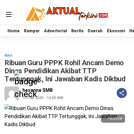
Home
Home
Kampar
Kampar
Advertorial
Advertorial
Berita
Berita
Daerah
Daerah
Ekonomi
Ekonomi
He
He
RIAU
Ribuan Guru PPPK Rohil Ancam Demo
Dinas Pendidikan Akibat TTP
Tertunggak, Ini Jawaban Kadis Dikbud
hasanna SMB
10 Feb 2026 - 14:30 WIB
Perbesar