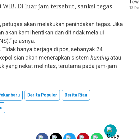
Tewa
 WIB. Di luar jam tersebut, sanksi tegas
13 De
t, petugas akan melakukan penindakan tegas. Jika
 akan kami hentikan dan ditindak melalui
NS),” jelasnya.
 Tidak hanya berjaga di pos, sebanyak 24
 kepolisian akan menerapkan sistem
hunting
atau
truk yang nekat melintas, terutama pada jam-jam
Pekanbaru
Berita Populer
Berita Riau
au