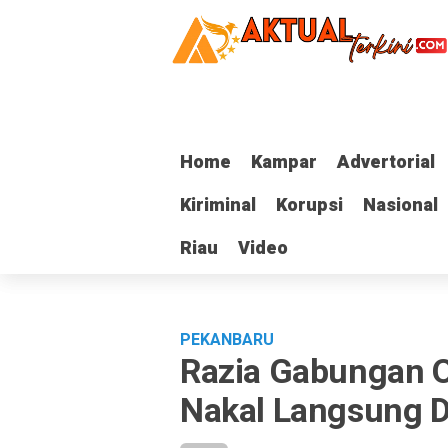
Home
Home
Kampar
Kampar
Advertorial
Advertorial
Kiriminal
Kiriminal
Korupsi
Korupsi
Nasional
Nasional
Riau
Riau
Video
Video
PEKANBARU
Razia Gabungan O
Nakal Langsung Di