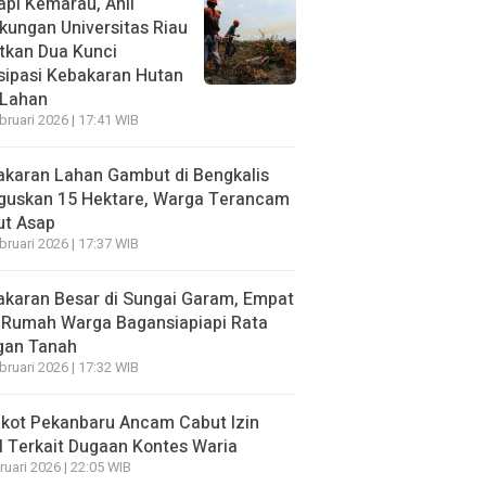
pi Kemarau, Ahli
kungan Universitas Riau
tkan Dua Kunci
sipasi Kebakaran Hutan
 Lahan
bruari 2026 | 17:41 WIB
karan Lahan Gambut di Bengkalis
guskan 15 Hektare, Warga Terancam
ut Asap
bruari 2026 | 17:37 WIB
karan Besar di Sungai Garam, Empat
 Rumah Warga Bagansiapiapi Rata
gan Tanah
bruari 2026 | 17:32 WIB
kot Pekanbaru Ancam Cabut Izin
 Terkait Dugaan Kontes Waria
ruari 2026 | 22:05 WIB