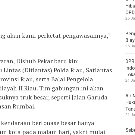
Hibu
OPD
26 Ja
Peng
yang akan kami perketat pengawasannya,”
Biay
25 Ja
aran, Dishub Pekanbaru kini
DPRD
Ind
Lintas (Ditlantas) Polda Riau, Satlantas
Loka
ovinsi Riau, serta Balai Pengelola
21 Ja
layah II Riau. Tim gabungan ini akan
Air
suknya truk besar, seperti Jalan Garuda
Huku
wasan Rumbai.
Tan
21 Ja
, kendaraan bertonase besar hanya
Seba
lam kota pada malam hari, yakni mulai