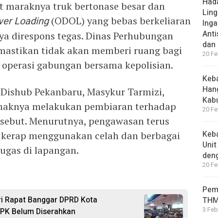
Hada
t maraknya truk bertonase besar dan
Ling
ver Loading
(ODOL) yang bebas berkeliaran
Inga
Anti
nya direspons tegas. Dinas Perhubungan
dan
mastikan tidak akan memberi ruang bagi
20 Fe
operasi gabungan bersama kepolisian.
Keba
Han
a Dishub Pekanbaru, Masykur Tarmizi,
Kab
haknya melakukan pembiaran terhadap
20 Fe
ersebut. Menurutnya, pengawasan terus
Keba
r kerap menggunakan celah dan berbagai
Unit
ugas di lapangan.
den
20 Fe
Pem
ri Rapat Banggar DPRD Kota
THM
3 Feb
PK Belum Diserahkan