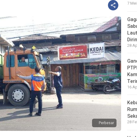
7 Mei
Gaga
Sabu
Laut
Diri
28 Ap
Gand
PTP
Kam
Teri
16 Ap
Keb
Ruma
Sek
28 Fe
Perbesar