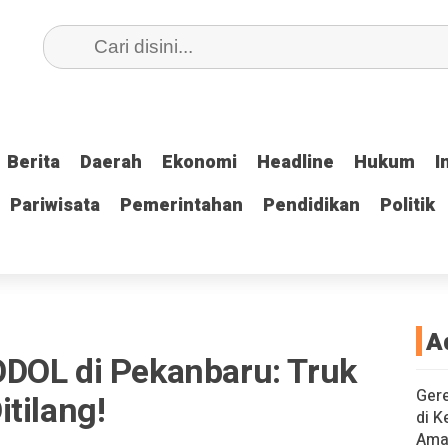
Berita
Berita
Daerah
Daerah
Ekonomi
Ekonomi
Headline
Headline
Hukum
Hukum
I
I
Pariwisata
Pariwisata
Pemerintahan
Pemerintahan
Pendidikan
Pendidikan
Politik
Politik
A
DOL di Pekanbaru: Truk
Gere
tilang!
di K
Ama