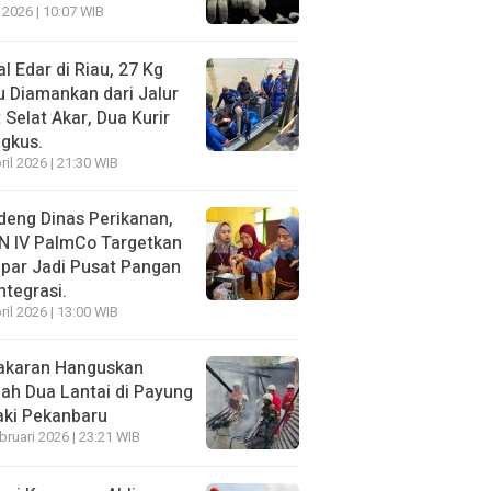
 2026 | 10:07 WIB
l Edar di Riau, 27 Kg
 Diamankan dari Jalur
 Selat Akar, Dua Kurir
ngkus.
ril 2026 | 21:30 WIB
eng Dinas Perikanan,
N IV PalmCo Targetkan
par Jadi Pusat Pangan
ntegrasi.
ril 2026 | 13:00 WIB
akaran Hanguskan
h Dua Lantai di Payung
aki Pekanbaru
bruari 2026 | 23:21 WIB