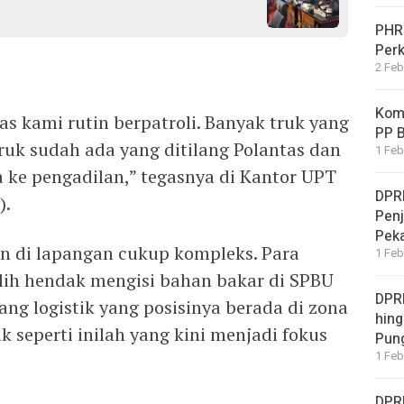
PHRI
Per
2 Feb
Komi
s kami rutin berpatroli. Banyak truk yang
PP B
truk sudah ada yang ditilang Polantas dan
1 Feb
 ke pengadilan,” tegasnya di Kantor UPT
DPR
).
Penj
Pek
n di lapangan cukup kompleks. Para
1 Feb
lih hendak mengisi bahan bakar di SPBU
DPRD
ng logistik yang posisinya berada di zona
hing
 seperti inilah yang kini menjadi fokus
Pung
1 Feb
DPR