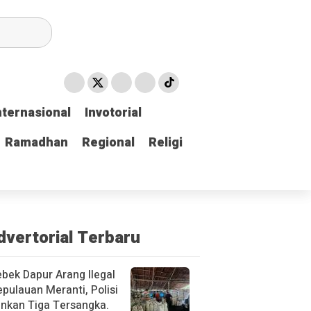
nternasional
nternasional
Invotorial
Invotorial
Ramadhan
Ramadhan
Regional
Regional
Religi
Religi
dvertorial Terbaru
bek Dapur Arang Ilegal
epulauan Meranti, Polisi
nkan Tiga Tersangka.