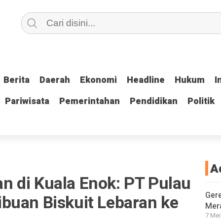
Berita
Berita
Daerah
Daerah
Ekonomi
Ekonomi
Headline
Headline
Hukum
Hukum
I
I
Pariwisata
Pariwisata
Pemerintahan
Pemerintahan
Pendidikan
Pendidikan
Politik
Politik
A
 di Kuala Enok: PT Pulau
Gere
buan Biskuit Lebaran ke
Mera
7 Mei