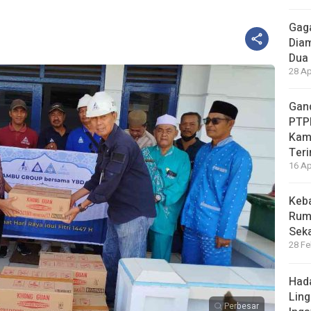
Gaga
Diam
Dua 
28 Ap
Gand
PTP
Kam
Teri
16 Ap
Keb
Ruma
Sek
28 Fe
Hada
Ling
Perbesar