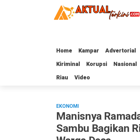
Home
Home
Kampar
Kampar
Advertorial
Advertorial
Kiriminal
Kiriminal
Korupsi
Korupsi
Nasional
Nasional
Riau
Riau
Video
Video
EKONOMI
Manisnya Ramadan
Sambu Bagikan Ri