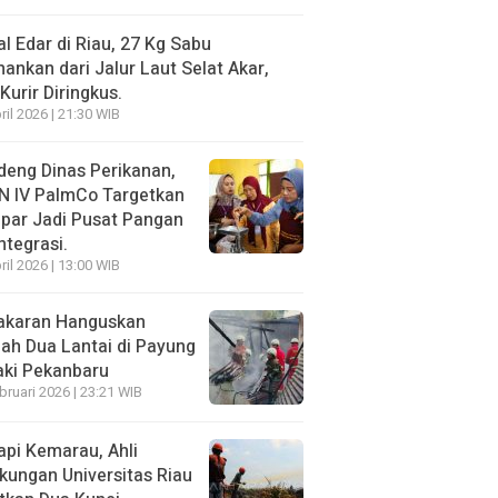
l Edar di Riau, 27 Kg Sabu
ankan dari Jalur Laut Selat Akar,
Kurir Diringkus.
ril 2026 | 21:30 WIB
eng Dinas Perikanan,
N IV PalmCo Targetkan
par Jadi Pusat Pangan
ntegrasi.
ril 2026 | 13:00 WIB
akaran Hanguskan
h Dua Lantai di Payung
aki Pekanbaru
bruari 2026 | 23:21 WIB
pi Kemarau, Ahli
kungan Universitas Riau