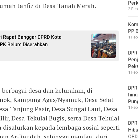
Per
umah tahfiz di Desa Tanah Merah.
2 Feb
Komi
PP B
ri Rapat Banggar DPRD Kota
1 Feb
PK Belum Diserahkan
DPR
Penj
Pek
1 Feb
DPRD
 berbagai desa dan kelurahan, di
hing
Enok, Kampung Agas/Nyamuk, Desa Selat
Pung
sa Tanjung Pasir, Desa Sungai Laut, Desa
1 Feb
lir, Desa Tekulai Bugis, serta Desa Tekulai
DPR
ga disalurkan kepada lembaga sosial seperti
Hibu
han Ar-Raudah, sehingga manfaat dari
OPD