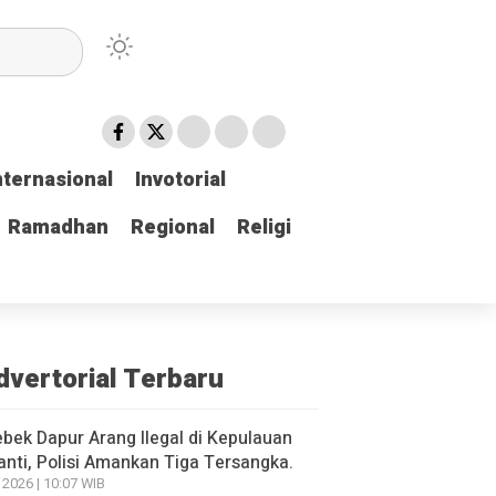
nternasional
nternasional
Invotorial
Invotorial
Ramadhan
Ramadhan
Regional
Regional
Religi
Religi
dvertorial Terbaru
bek Dapur Arang Ilegal di Kepulauan
nti, Polisi Amankan Tiga Tersangka.
 2026 | 10:07 WIB