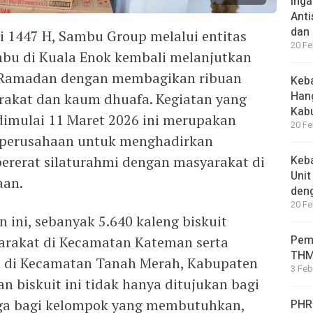
Inga
Anti
dan
ri 1447 H, Sambu Group melalui entitas
20 Fe
mbu di Kuala Enok kembali melanjutkan
n Ramadan dengan membagikan ribuan
Keba
Han
rakat dan kaum dhuafa. Kegiatan yang
Kab
 dimulai 11 Maret 2026 ini merupakan
20 Fe
l perusahaan untuk menghadirkan
ererat silaturahmi dengan masyarakat di
Keba
Unit
aan.
den
20 Fe
ini, sebanyak 5.640 kaleng biskuit
Pem
arakat di Kecamatan Kateman serta
THM
n di Kecamatan Tanah Merah, Kabupaten
3 Feb
ian biskuit ini tidak hanya ditujukan bagi
ga bagi kelompok yang membutuhkan,
PHRI