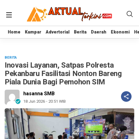
Home
Home
Kampar
Kampar
Advertorial
Advertorial
Berita
Berita
Daerah
Daerah
Ekonomi
Ekonomi
He
He
BERITA
Inovasi Layanan, Satpas Polresta
Pekanbaru Fasilitasi Nonton Bareng
Piala Dunia Bagi Pemohon SIM
hasanna SMB
18 Jun 2026 - 20:51 WIB