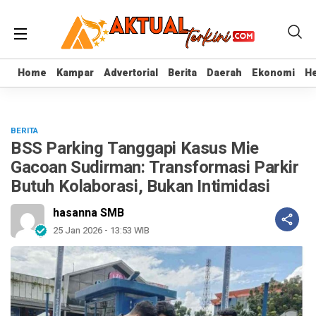
Home
Home
Kampar
Kampar
Advertorial
Advertorial
Berita
Berita
Daerah
Daerah
Ekonomi
Ekonomi
He
He
BERITA
BSS Parking Tanggapi Kasus Mie
Gacoan Sudirman: Transformasi Parkir
Butuh Kolaborasi, Bukan Intimidasi
hasanna SMB
25 Jan 2026 - 13:53 WIB