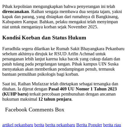
Pihak kepolisian mengungkapkan bahwa penyerangan ini telah
direncanakan
. Raihan sengaja membawa dua senjata tajam, yakni
kapak dan parang, yang disiapkan dari rumahnya di Bangkinang,
Kabupaten Kampar. Bahkan, pelaku mengakui telah menyimpan
niat untuk menganiaya korban sejak November 2025.
Kondisi Korban dan Status Hukum
Farradhila segera dilarikan ke Rumah Sakit Bhayangkara Pekanbaru
sebelum akhirnya dirujuk ke RSUD Arifin Achmad untuk
penanganan lebih lanjut karena luka bacok yang cukup dalam dan
patah tulang pada pergelangan tangan. Pihak kampus UIN Suska
menyatakan akan memberikan pendampingan penuh, termasuk
bantuan pemulihan psikologis bagi korban.
Saat ini, Raihan Mufazzar telah ditetapkan sebagai tersangka dan
ditahan. Ia dijerat dengan
Pasal 469 UU Nomor 1 Tahun 2023
(KUHP baru)
terkait percobaan pembunuhan dengan ancaman
hukuman maksimal
12 tahun penjara
.
Facebook Comments Box
artikel pekanbaru
berita
berita pekanbaru
Berita Populer
berita riau