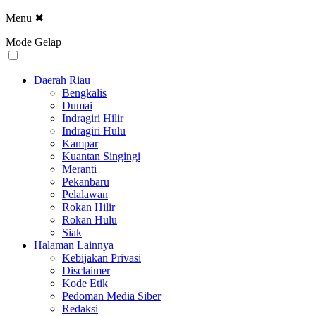
Menu
✖
Mode Gelap
Daerah Riau
Bengkalis
Dumai
Indragiri Hilir
Indragiri Hulu
Kampar
Kuantan Singingi
Meranti
Pekanbaru
Pelalawan
Rokan Hilir
Rokan Hulu
Siak
Halaman Lainnya
Kebijakan Privasi
Disclaimer
Kode Etik
Pedoman Media Siber
Redaksi