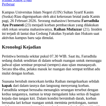
Perbesar
Kampus Universitas Islam Negeri (UIN) Sultan Syarif Kasim
(Suska) Riau digemparkan oleh aksi kekerasan brutal pada Kamis
pagi, 26 Februari 2026. Seorang mahasiswi bernama
Farradhila
Ayu Pramesti
(23) menjadi korban pembacokan yang dilakukan
oleh rekan sesama mahasiswanya,
Raihan Mufazzar
(21). Insiden
ini terjadi di lantai dua Gedung Fakultas Syariah dan Hukum saat
aktivitas kampus baru saja dimulai.
Kronologi Kejadian
Peristiwa bermula sekitar pukul 07.30 WIB. Saat itu, Farradhila
sedang duduk sendirian di dalam sebuah ruangan untuk menunggu
jadwal ujian seminar proposal (sempro) atau ujian munaqasyah.
Secara tiba-tiba, pelaku masuk ke ruangan dan sempat terlibat adu
mulut dengan korban.
Suasana berubah mencekam ketika Raihan mengeluarkan sebilah
kapak
dari dalam tasnya dan langsung menyerang korban.
Farradhila sempat berusaha menangkis serangan tersebut dengan
kedua tangannya, namun ia tetap mengalami luka serius di bagian
kepala dan tangan kiri. Dalam kondisi bersimbah darah, korban
berusaha lari keluar ruangan untuk meminta pertolongan, namun