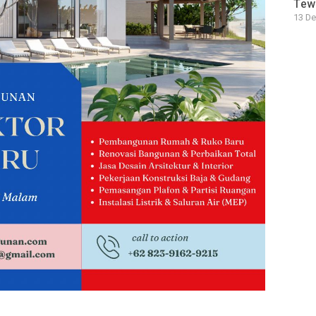
Tewa
13 De