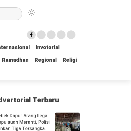
nternasional
nternasional
Invotorial
Invotorial
Ramadhan
Ramadhan
Regional
Regional
Religi
Religi
dvertorial Terbaru
bek Dapur Arang Ilegal
epulauan Meranti, Polisi
nkan Tiga Tersangka.