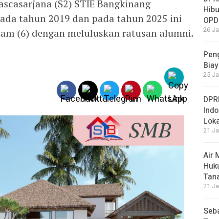
casarjana (S2) STIE Bangkinang
Hibu
ada tahun 2019 dan pada tahun 2025 ini
OPD
26 Ja
am (6) dengan meluluskan ratusan alumni.
Peng
Biay
25 Ja
DPRD
Ind
Loka
21 Ja
Air
Huku
Tan
21 Ja
Seba