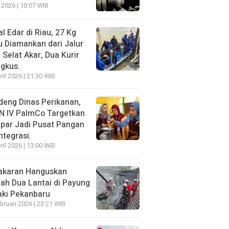
 2026 | 10:07 WIB
l Edar di Riau, 27 Kg
 Diamankan dari Jalur
 Selat Akar, Dua Kurir
ngkus.
ril 2026 | 21:30 WIB
eng Dinas Perikanan,
N IV PalmCo Targetkan
par Jadi Pusat Pangan
ntegrasi.
ril 2026 | 13:00 WIB
akaran Hanguskan
h Dua Lantai di Payung
aki Pekanbaru
bruari 2026 | 23:21 WIB