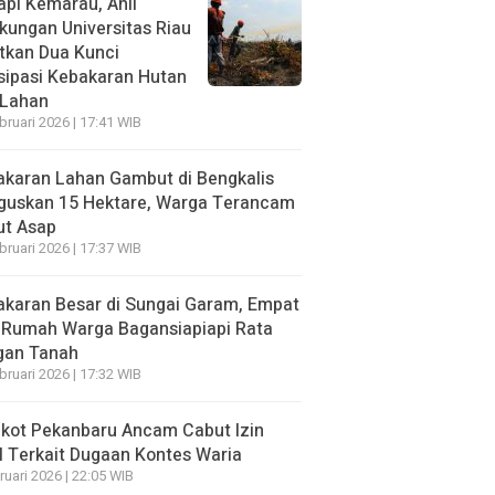
pi Kemarau, Ahli
kungan Universitas Riau
tkan Dua Kunci
sipasi Kebakaran Hutan
 Lahan
bruari 2026 | 17:41 WIB
karan Lahan Gambut di Bengkalis
guskan 15 Hektare, Warga Terancam
ut Asap
bruari 2026 | 17:37 WIB
karan Besar di Sungai Garam, Empat
 Rumah Warga Bagansiapiapi Rata
gan Tanah
bruari 2026 | 17:32 WIB
kot Pekanbaru Ancam Cabut Izin
 Terkait Dugaan Kontes Waria
ruari 2026 | 22:05 WIB