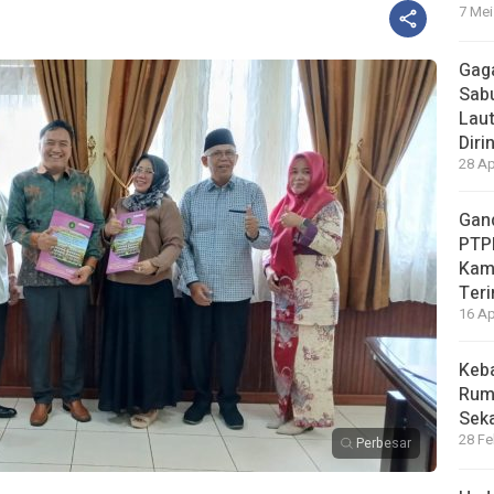
7 Mei
Gaga
Sabu
Laut
Diri
28 Ap
Gand
PTP
Kam
Teri
16 Ap
Keb
Ruma
Sek
28 Fe
Perbesar