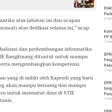
PHRI
Per
2 Feb
ntika atas jabatan ini dan ucapan
rawati atas dedikasi selama ini,” ucap
Komi
PP B
1 Feb
balisasi dan perkembangan informatika
DPR
STIE Bangkinang dituntut untuk mampu
Penj
 serta mengembangkan kompetensi.
Pek
1 Feb
 yang di miliki oleh Kaprodi yang baru
DPRD
inang akan mampu bersaing dan mampu
hing
ru untuk menuntut ilmu di STIE
Pung
1 Feb
timis.
DPR