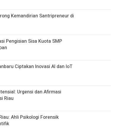
rong Kemandirian Santripreneur di
si Pengisian Sisa Kuota SMP
loan
nbaru Ciptakan Inovasi AI dan IoT
ensial: Urgensi dan Afirmasi
si Riau
au: Ahli Psikologi Forensik
tifik