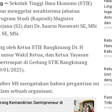
Hada
ng —
Sekolah Tinggi Ilmu Ekonomi (STIE)
Ling
r menggelar serahterima jabatan
Inga
Anti
rogram Studi (Kaprodi) Magister
dan
ana (S2) dari Dr. Suarni Norawati SE, MSi
20 Fe
 SE, MSi.
Keba
Han
ng oleh Ketua STIE Bangkinang Dr. H
Kab
 unsur Wakil Ketua, dan Ketua Yayasan
20 Fe
 bertempat di Gedung STIE Bangkinang
Keba
/01/2025).
Unit
den
ulher MS mengatakan bahwa pergantian ini
20 Fe
lam sebuah organisasi.
Pem
rong Kemandirian Santripreneur di
THM
3 Feb