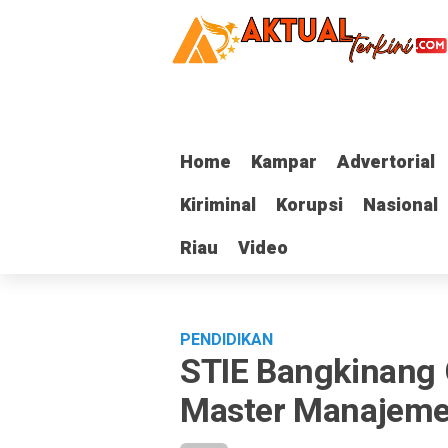
Home
Home
Kampar
Kampar
Advertorial
Advertorial
Kiriminal
Kiriminal
Korupsi
Korupsi
Nasional
Nasional
Riau
Riau
Video
Video
PENDIDIKAN
STIE Bangkinang G
Master Manajeme