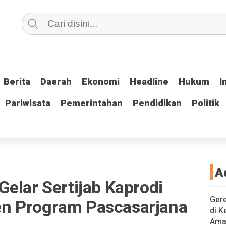
Berita
Berita
Daerah
Daerah
Ekonomi
Ekonomi
Headline
Headline
Hukum
Hukum
I
I
Pariwisata
Pariwisata
Pemerintahan
Pemerintahan
Pendidikan
Pendidikan
Politik
Politik
A
elar Sertijab Kaprodi
Gere
n Program Pascasarjana
di K
Ama