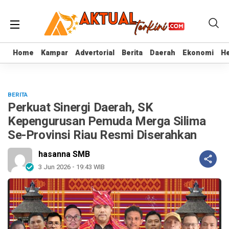
Home
Home
Kampar
Kampar
Advertorial
Advertorial
Berita
Berita
Daerah
Daerah
Ekonomi
Ekonomi
He
He
BERITA
Perkuat Sinergi Daerah, SK
Kepengurusan Pemuda Merga Silima
Se-Provinsi Riau Resmi Diserahkan
hasanna SMB
3 Jun 2026 - 19:43 WIB