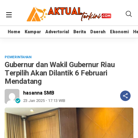
Home
Home
Kampar
Kampar
Advertorial
Advertorial
Berita
Berita
Daerah
Daerah
Ekonomi
Ekonomi
He
He
PEMERINTAHAN
Gubernur dan Wakil Gubernur Riau
Terpilih Akan Dilantik 6 Februari
Mendatang
hasanna SMB
23 Jan 2025 - 17:13 WIB