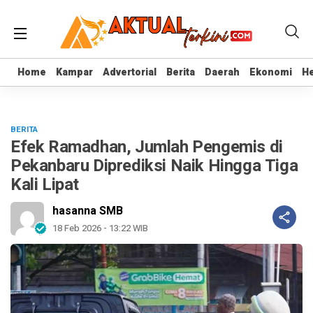
Home
Home
Kampar
Kampar
Advertorial
Advertorial
Berita
Berita
Daerah
Daerah
Ekonomi
Ekonomi
He
He
BERITA
Efek Ramadhan, Jumlah Pengemis di
Pekanbaru Diprediksi Naik Hingga Tiga
Kali Lipat
hasanna SMB
18 Feb 2026 - 13:22 WIB