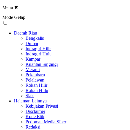
Menu
✖
Mode Gelap
Daerah Riau
Bengkalis
Dumai
Indragiri Hilir
Indragiri Hulu
Kampar
Kuantan Singingi
Meranti
Pekanbaru
Pelalawan
Rokan Hilir
Rokan Hulu
Siak
Halaman Lainnya
Kebijakan Privasi
Disclaimer
Kode Etik
Pedoman Media Siber
Redaksi