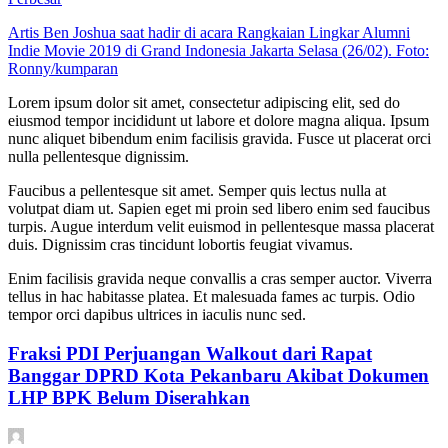
Artis Ben Joshua saat hadir di acara Rangkaian Lingkar Alumni
Indie Movie 2019 di Grand Indonesia Jakarta Selasa (26/02). Foto:
Ronny/kumparan
Lorem ipsum dolor sit amet, consectetur adipiscing elit, sed do
eiusmod tempor incididunt ut labore et dolore magna aliqua. Ipsum
nunc aliquet bibendum enim facilisis gravida. Fusce ut placerat orci
nulla pellentesque dignissim.
Faucibus a pellentesque sit amet. Semper quis lectus nulla at
volutpat diam ut. Sapien eget mi proin sed libero enim sed faucibus
turpis. Augue interdum velit euismod in pellentesque massa placerat
duis. Dignissim cras tincidunt lobortis feugiat vivamus.
Enim facilisis gravida neque convallis a cras semper auctor. Viverra
tellus in hac habitasse platea. Et malesuada fames ac turpis. Odio
tempor orci dapibus ultrices in iaculis nunc sed.
Fraksi PDI Perjuangan Walkout dari Rapat
Banggar DPRD Kota Pekanbaru Akibat Dokumen
LHP BPK Belum Diserahkan