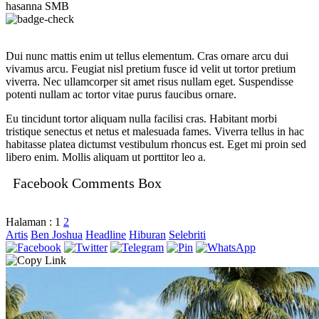
hasanna SMB
Dui nunc mattis enim ut tellus elementum. Cras ornare arcu dui
vivamus arcu. Feugiat nisl pretium fusce id velit ut tortor pretium
viverra. Nec ullamcorper sit amet risus nullam eget. Suspendisse
potenti nullam ac tortor vitae purus faucibus ornare.
Eu tincidunt tortor aliquam nulla facilisi cras. Habitant morbi
tristique senectus et netus et malesuada fames. Viverra tellus in hac
habitasse platea dictumst vestibulum rhoncus est. Eget mi proin sed
libero enim. Mollis aliquam ut porttitor leo a.
Facebook Comments Box
Halaman :
1
2
Artis
Ben Joshua
Headline
Hiburan
Selebriti