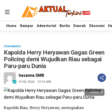
Home
Home
Kampar
Kampar
Advertorial
Advertorial
Berita
Berita
Daerah
Daerah
Ekonomi
Ekonomi
He
He
PEKANBARU
Kapolda Herry Heryawan Gagas Green
Policing demi Wujudkan Riau sebagai
Paru-paru Dunia
hasanna SMB
9 Feb 2026 - 10:16 WIB
Perbesar
Kapolda Riau, Herry Heryawan, menegaskan