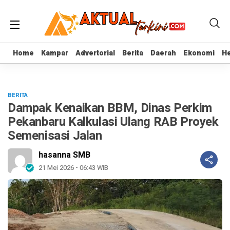
Home
Home
Kampar
Kampar
Advertorial
Advertorial
Berita
Berita
Daerah
Daerah
Ekonomi
Ekonomi
He
He
BERITA
Dampak Kenaikan BBM, Dinas Perkim
Pekanbaru Kalkulasi Ulang RAB Proyek
Semenisasi Jalan
hasanna SMB
21 Mei 2026 - 06:43 WIB