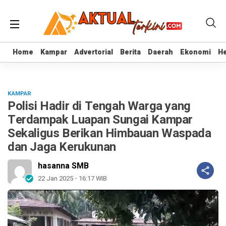
Home
Home
Kampar
Kampar
Advertorial
Advertorial
Berita
Berita
Daerah
Daerah
Ekonomi
Ekonomi
He
He
KAMPAR
Polisi Hadir di Tengah Warga yang
Terdampak Luapan Sungai Kampar
Sekaligus Berikan Himbauan Waspada
dan Jaga Kerukunan
hasanna SMB
22 Jan 2025 - 16:17 WIB