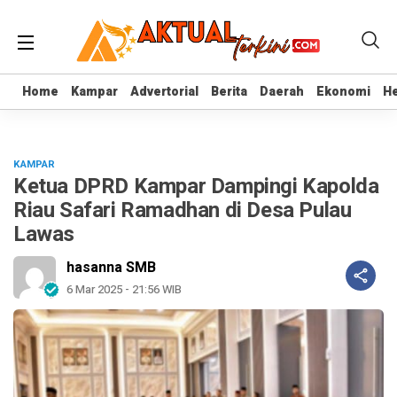
Home
Home
Kampar
Kampar
Advertorial
Advertorial
Berita
Berita
Daerah
Daerah
Ekonomi
Ekonomi
He
He
KAMPAR
Ketua DPRD Kampar Dampingi Kapolda
Riau Safari Ramadhan di Desa Pulau
Lawas
hasanna SMB
6 Mar 2025 - 21:56 WIB