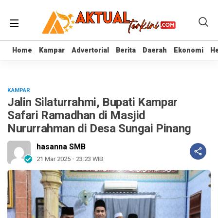
Home
Home
Kampar
Kampar
Advertorial
Advertorial
Berita
Berita
Daerah
Daerah
Ekonomi
Ekonomi
He
He
KAMPAR
Jalin Silaturrahmi, Bupati Kampar
Safari Ramadhan di Masjid
Nururrahman di Desa Sungai Pinang
hasanna SMB
21 Mar 2025 - 23:23 WIB