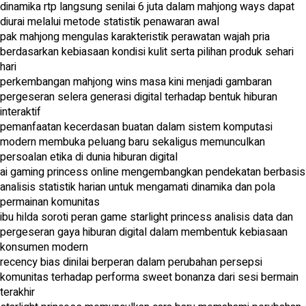
dinamika rtp langsung senilai 6 juta dalam mahjong ways dapat
diurai melalui metode statistik penawaran awal
pak mahjong mengulas karakteristik perawatan wajah pria
berdasarkan kebiasaan kondisi kulit serta pilihan produk sehari
hari
perkembangan mahjong wins masa kini menjadi gambaran
pergeseran selera generasi digital terhadap bentuk hiburan
interaktif
pemanfaatan kecerdasan buatan dalam sistem komputasi
modern membuka peluang baru sekaligus memunculkan
persoalan etika di dunia hiburan digital
ai gaming princess online mengembangkan pendekatan berbasis
analisis statistik harian untuk mengamati dinamika dan pola
permainan komunitas
ibu hilda soroti peran game starlight princess analisis data dan
pergeseran gaya hiburan digital dalam membentuk kebiasaan
konsumen modern
recency bias dinilai berperan dalam perubahan persepsi
komunitas terhadap performa sweet bonanza dari sesi bermain
terakhir