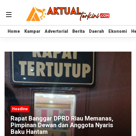
Home
Home
Kampar
Kampar
Advertorial
Advertorial
Berita
Berita
Daerah
Daerah
Ekonomi
Ekonomi
He
He
Headline
Rapat Banggar DPRD Riau Memanas,
Pimpinan Dewan dan Anggota Nyaris
Baku Hantam