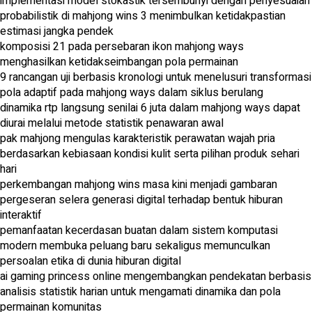
implementasi model stokastik tersembunyi dengan penyesuaian
probabilistik di mahjong wins 3 menimbulkan ketidakpastian
estimasi jangka pendek
komposisi 21 pada persebaran ikon mahjong ways
menghasilkan ketidakseimbangan pola permainan
9 rancangan uji berbasis kronologi untuk menelusuri transformasi
pola adaptif pada mahjong ways dalam siklus berulang
dinamika rtp langsung senilai 6 juta dalam mahjong ways dapat
diurai melalui metode statistik penawaran awal
pak mahjong mengulas karakteristik perawatan wajah pria
berdasarkan kebiasaan kondisi kulit serta pilihan produk sehari
hari
perkembangan mahjong wins masa kini menjadi gambaran
pergeseran selera generasi digital terhadap bentuk hiburan
interaktif
pemanfaatan kecerdasan buatan dalam sistem komputasi
modern membuka peluang baru sekaligus memunculkan
persoalan etika di dunia hiburan digital
ai gaming princess online mengembangkan pendekatan berbasis
analisis statistik harian untuk mengamati dinamika dan pola
permainan komunitas