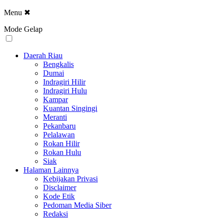
Menu
✖
Mode Gelap
Daerah Riau
Bengkalis
Dumai
Indragiri Hilir
Indragiri Hulu
Kampar
Kuantan Singingi
Meranti
Pekanbaru
Pelalawan
Rokan Hilir
Rokan Hulu
Siak
Halaman Lainnya
Kebijakan Privasi
Disclaimer
Kode Etik
Pedoman Media Siber
Redaksi