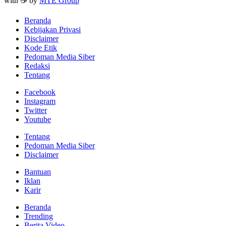
with ☕ by
MTE Group
Beranda
Kebijakan Privasi
Disclaimer
Kode Etik
Pedoman Media Siber
Redaksi
Tentang
Facebook
Instagram
Twitter
Youtube
Tentang
Pedoman Media Siber
Disclaimer
Bantuan
Iklan
Karir
Beranda
Trending
Berita Video