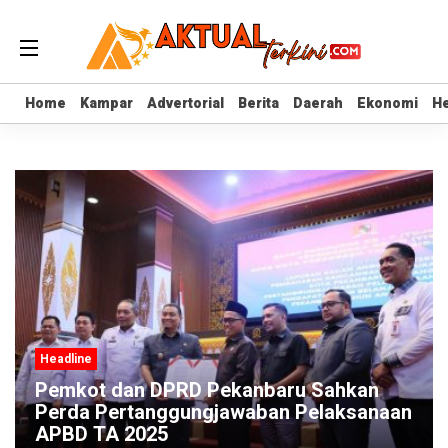
Home
Home
Kampar
Kampar
Advertorial
Advertorial
Berita
Berita
Daerah
Daerah
Ekonomi
Ekonomi
He
He
Headline
Pemkot dan DPRD Pekanbaru Sahkan
Perda Pertanggungjawaban Pelaksanaan
APBD TA 2025