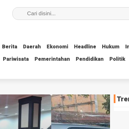
Berita
Berita
Daerah
Daerah
Ekonomi
Ekonomi
Headline
Headline
Hukum
Hukum
I
I
Pariwisata
Pariwisata
Pemerintahan
Pemerintahan
Pendidikan
Pendidikan
Politik
Politik
Tre