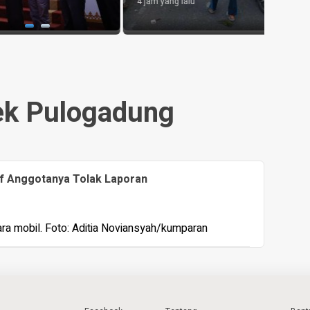
lalu
2 jam ya
ek Pulogadung
f Anggotanya Tolak Laporan