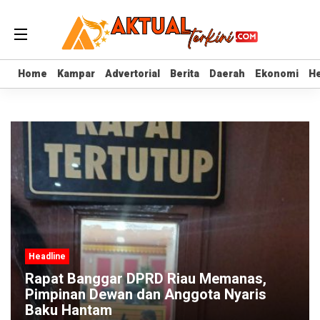
Home
Home
Kampar
Kampar
Advertorial
Advertorial
Berita
Berita
Daerah
Daerah
Ekonomi
Ekonomi
He
He
Headline
Rapat Banggar DPRD Riau Memanas,
Pimpinan Dewan dan Anggota Nyaris
Baku Hantam