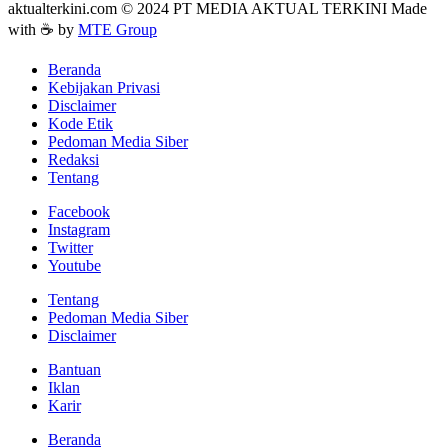
aktualterkini.com © 2024 PT MEDIA AKTUAL TERKINI Made
with ☕ by
MTE Group
Beranda
Kebijakan Privasi
Disclaimer
Kode Etik
Pedoman Media Siber
Redaksi
Tentang
Facebook
Instagram
Twitter
Youtube
Tentang
Pedoman Media Siber
Disclaimer
Bantuan
Iklan
Karir
Beranda