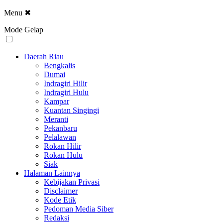
Menu
✖
Mode Gelap
Daerah Riau
Bengkalis
Dumai
Indragiri Hilir
Indragiri Hulu
Kampar
Kuantan Singingi
Meranti
Pekanbaru
Pelalawan
Rokan Hilir
Rokan Hulu
Siak
Halaman Lainnya
Kebijakan Privasi
Disclaimer
Kode Etik
Pedoman Media Siber
Redaksi