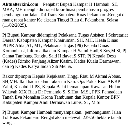
Aktualterkini.com
– Penjabat Bupati Kampar H Hambali, SE,
MBA, MH menghadiri rapat koordinasi pembahasan progres
pembangunan Jalan Tol Trans Sumatera Ruas Pekanbaru-Rengat di
ruang rapat kantor Kejaksaan Tinggi Riau di Pekanbaru, Selasa
(11/02/2025).
Pj Bupati Kampar didampingi Pelaksana Tugas Asisiten I Sekretariat
Daerah Kabupaten Kampar Khairuman, SH, MH, Keala Dinas
PUPR Afdal,ST, MT, Pelaksana Tugas (Plt) Kepala Dinas
Komunikasi, Informatika dan Kampar H Salmi Hadi,S.Sos,M.Si, Pj
Camat Tambang Tengku Said Hidayat,S.STP, Pj Kepala Desa
(Kades) Rimbo Panjang Alizar Kasim, Kades Kualu Darmawan,
dan Pj Kades Karya Indah Siti Meilia.
Rakor dipimpin Kepala Kejaksaan Tinggi Riau M Akmal Abbas,
SH,MH. Ikut hadir dalam rakor ini Karo Ops Polda Riau AKBP
Zaini, Kasubdit PPS, Kepala Balai Pemantapan Kawasan Hutan
Wilayah XIX Riau Dr Pernando S, S.Hut, M.Si, PPK Pengadaan
Tanah Eva Monalisa Krona Tambunan dan Kepala Kantor BPN
Kabupaten Kampar Andi Dermawan Lubis, ST, M.Si.
Pj Bupati.Kampar Hambali menyampaikan,
pembangunan Jalan
Tol Ruas Pekanbaru-Rengat akan melewati 239,56 hektare tanah
warga.