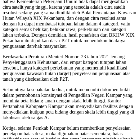
bahwa Kementerian Pekerjaan Umum tidak dapat mengesahkan
citra satelit yang tinggi, karena yang tersedia adalah citra satelit
resolusi sedang yang sama dimiliki oleh Balai Pemantapan Kawasan
Hutan Wilayah XIX Pekanbaru, dan dengan citra resolusi sama
dengan itu dapat membatasi tutupan lahan dalam 4 kategori, yaitu
kategori semak belukar, belukar rawa, perkebunan dan kategori
lahan terbuka. Dengan demikian, hasil penafsiran dari BKHW XIX
Pekanbaru itu dijadikan dasar P2T untuk menentukan tidaknya
penguasaan dan/hak masyarakat.
Berdasarkan Peraturan Menteri Nomor
23 tahun 2021 tentang
Penyelenggaraan Kehutanan, dari empat kategori tutupan lahan
tersebut, hanya kategori perkebunan yang memenuhi kualifikasi
penguasaan kawasan hutan (target) penyelesaian penguasaan atas
tanah yang diselesaikan oleh P2T.
Selanjutnya kesepakatan kedua, untuk memenuhi dokumen bukti
dalam permohonan konsinyasi di Pengadilan Negeri Kampar yang
meminta peta bidang tanah dengan skala lebih tinggi. Kantor
Pertanahan Kabupaten Kampar akan menyediakan fasilitas dengan
menyediakan kutipan peta bidang dengan skala lebih tinggi yang di
lokalisasi oleh satgas A.
Ketiga, selama Pemkab Kampar belum memberikan penyelesaian
penetapan batas desa, maka digunakan batas sementara, batas